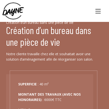
Accueil
Nos projets
Création d’un bureau dans une pièce de vie
Création d’un bureau dans
une pièce de vie
Accueil
Architecture d’intérieur
Notre cliente travaille chez elle et souhaitait avoir une
solution d’aménagement afin de réorganiser son salon.
Maîtrise d’œuvre
Tous nos projets
Concept & équipe
SUPERFICIE
: 40 m²
#Dayne
MONTANT DES TRAVAUX (AVEC NOS
HONORAIRES)
: 6000€ TTC
Contact